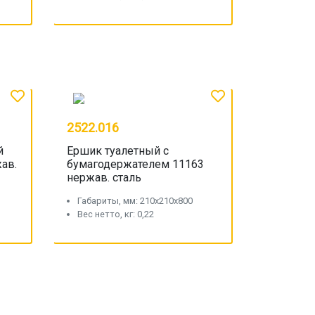
2522.016
й
Ершик туалетный с
ав.
бумагодержателем 11163
нержав. сталь
Габариты, мм: 210x210x800
Вес нетто, кг: 0,22