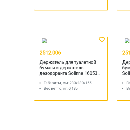
2512.006
25
Держатель для туалетной
Дер
бумаги и держатель
бум
дезодоранта Solinne 16053...
Sol
Габариты, мм: 230x130x155
Г
Вес нетто, кг: 0,185
Ве