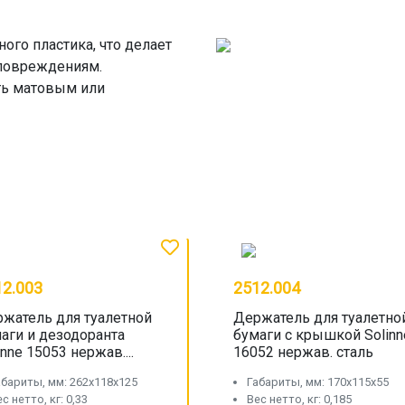
ого пластика, что делает
повреждениям.
ть матовым или
12.003
2512.004
жатель для туалетной
Держатель для туалетно
аги и дезодоранта
бумаги с крышкой Solinn
inne 15053 нержав....
16052 нержав. сталь
абариты, мм: 262x118x125
Габариты, мм: 170x115x55
с нетто, кг: 0,33
Вес нетто, кг: 0,185